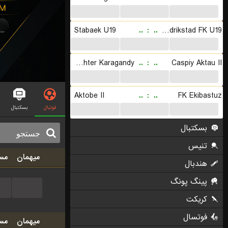
...
...
...
Stabaek U19
..
:
..
Fredrikstad FK U19
...
...
...
FC Shakhter Karagandy
..
:
..
Caspiy Aktau II
...
...
...
Aktobe II
..
:
..
FK Ekibastuz
فوتبال
بسکتبال
...
...
...
بسکتبال
تنیس
میهمان
مس
هندبال
پینگ پونگ
...
کریکت
فوتسال
میهمان
مس