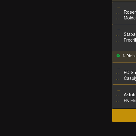
...
..
Rosen
..
Molde
...
..
Staba
..
Fredr
1. Divisi
...
..
FC Sh
..
Caspiy
...
..
Aktobe
..
FK Ek