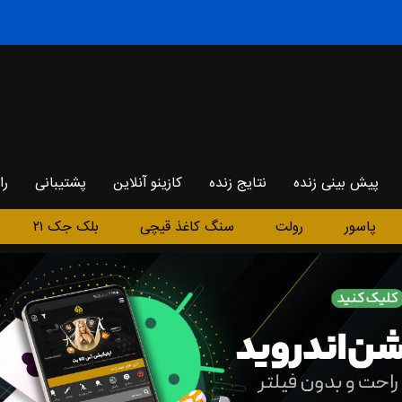
پیش بینی زنده
نتایج زنده
کازینو آنلاین
پشتیبانی
را
پاسور
رولت
سنگ کاغذ قیچی
بلک جک ۲۱