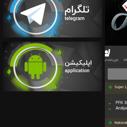
بازی رایانه ای بسکتبال
بازی دوتا
Super L
...
..
PFK S
..
Andij
National