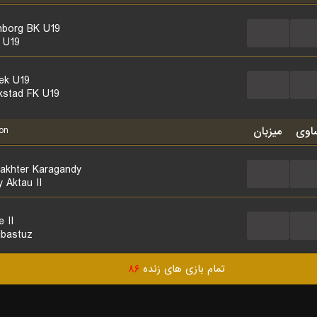
borg BK U19
...
...
 U19
ek U19
...
...
ikstad FK U19
اوی
میزبان
on
akhter Karagandy
...
...
 Aktau II
 II
...
...
ibastuz
تمام بازی های زنده
۸۶