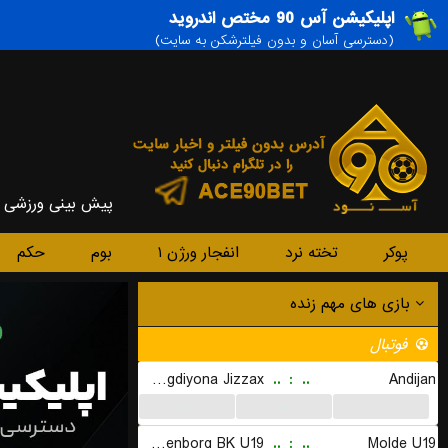
اپلیکیشن آس 90 مختص اندروید
(دسترسی آسان و بدون فیلترشکن به سایت)
پیش بینی ورزشی
پوکر
تخته نرد
انفجار ورژن ۱
بوم
حکم
بازی های مهم زنده
فوتبال
PFK Sogdiyona Jizzax
..
:
..
Andijan
...
...
...
Rosenborg BK U19
..
:
..
Molde U19