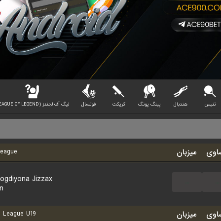
تنیس
هندبال
پینگ پونگ
کریکت
فوتسال
لیگ آف لجندز (LEAGUE OF LEGEND)
اوی
میزبان
eague
ogdiyona Jizzax
...
...
an
اوی
میزبان
 League U19